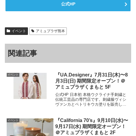
公式HP
イベント
アミュプラザ熊本
関連記事
『UA.Designer』7月31日(木)〜8
イベント
月3日(日) 期間限定オープン！＠
アミュプラザくまもと 5F
公式HP 日本初 本格ウクライナ手刺繍と
伝統工芸品の専門店です。刺繍服ヴィシ
ヴァンカとペトリキウカ塗りを販売しま
す。人間国宝を含む50名以上の一流職人
の手仕事でつくりあげたウクライナの美
を、ぜひ手に取ってご覧ください。開催
『California 70’s』9月10日(水)〜
イベント
場所はこちら▼ 公...
9月17日(水) 期間限定オープン！
＠アミュプラザくまもと 2F