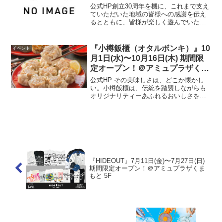
公式HP創立30周年を機に、これまで支え
ていただいた地域の皆様への感謝を伝え
るとともに、皆様が楽しく遊んでいただ
けるイベントを多数ご用意してお待ちし
ております。（外部リンク）開催情報開
催日時7月12日(日曜日) 10時00分～16時
『小樽飯櫃（オタルボンキ）』10
イベント
00分開...
月1日(水)〜10月16日(木) 期間限
定オープン！＠アミュプラザくま
もと 1F
公式HP その美味しさは、どこか懐かし
い。小樽飯櫃は、伝統を踏襲しながらも
オリジナリティーあふれるおいしさを提
案しています。北海道、小樽の美味しい
水を使い原料と製法にこだわって作り上
げました。四元豚しゅうまい、たこザン
ギなど北海道の美味しさ...
『HIDEOUT』7月11日(金)〜7月27日(日)
期間限定オープン！＠アミュプラザくま
もと 5F