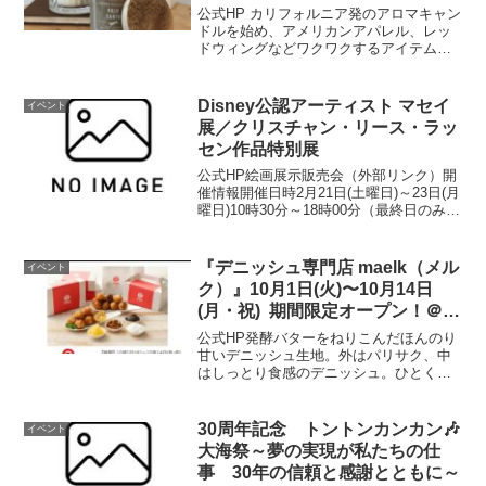
公式HP カリフォルニア発のアロマキャン
ドルを始め、アメリカンアパレル、レッ
ドウィングなどワクワクするアイテム勢
揃いでお待ちしております！開催場所は
こちら▼ 公式HP
Disney公認アーティスト マセイ
イベント
展／クリスチャン・リース・ラッ
セン作品特別展
公式HP絵画展示販売会（外部リンク）開
催情報開催日時2月21日(土曜日)～23日(月
曜日)10時30分～18時00分（最終日のみ
17時00分閉場）開催場所展示ホールA入
場一般 無料お問い合わせアールビバン
(株) Tel：03-5783-7...
『デニッシュ専門店 maelk（メル
イベント
ク）』10月1日(火)〜10月14日
(月・祝) 期間限定オープン！＠ア
ミュプラザくまもと 1F
公式HP発酵バターをねりこんだほんのり
甘いデニッシュ生地。外はパリサク、中
はしっとり食感のデニッシュ。ひとくち
サイズでおやつにピッタリ！【期間】10
月1日(火)〜10月14日(月・祝)【場所】ア
ミュプラザくまもと 1F 南側エスカレー
30周年記念 トントンカンカン🎶
イベント
ター横...
大海祭～夢の実現が私たちの仕
事 30年の信頼と感謝とともに～