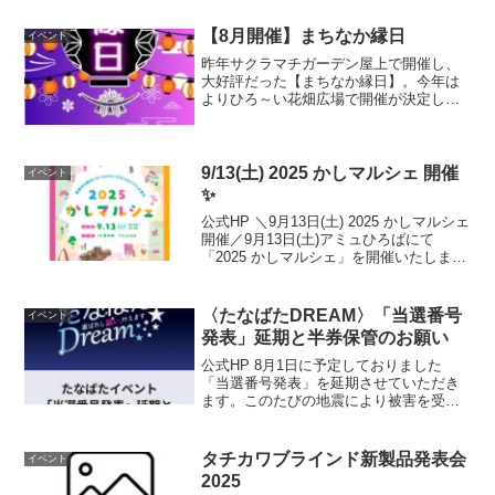
モン市場 期間限定ショップ公式HP
【8月開催】まちなか縁日
イベント
昨年サクラマチガーデン屋上で開催し、
大好評だった【まちなか縁日】。今年は
よりひろ～い花畑広場で開催が決定しま
した！屋台はもちろん、ビアガーデンや
音楽ショーとバージョンアップして行い
ます。詳細は、随時更新いたします。サ
クラマチの夏の祭典をお楽...
9/13(土) 2025 かしマルシェ 開催
イベント
✨
公式HP ＼9月13日(土) 2025 かしマルシェ
開催／9月13日(土)アミュひろばにて
「2025 かしマルシェ」を開催いたしま
す！嘉島町の美味いモン！よかモン！が
大集合✨■開催日時9月13日(土) 10:00〜
19:00■開催場所アミ...
〈たなばたDREAM〉「当選番号
イベント
発表」延期と半券保管のお願い
公式HP 8月1日に予定しておりました
「当選番号発表」を延期させていただき
ます。このたびの地震により被害を受け
られた皆様に、謹んでお見舞い申し上げ
ます。8月1日（金）に予定しておりまし
た七夕企画の当選番号発表につきまし
タチカワブラインド新製品発表会
イベント
て、被災地の状況および...
2025