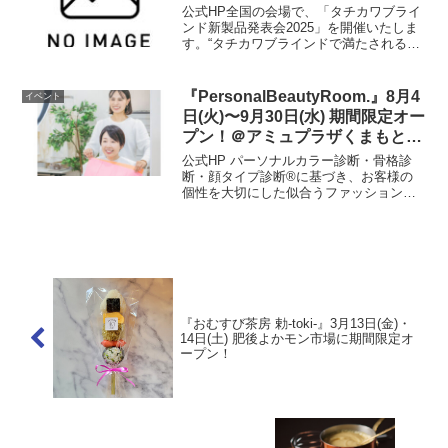
公式HP全国の会場で、「タチカワブライ
ンド新製品発表会2025」を開催いたしま
す。“タチカワブラインドで満たされる心
と暮らし” をテーマに、今年発表された話
題の新製品をご紹介します。新しい価値
観や多様化するニーズに対応する、窓ま
『PersonalBeautyRoom.』8月4
イベント
わり・間仕切...
日(火)〜9月30日(水) 期間限定オー
プン！＠アミュプラザくまもと
4F
公式HP パーソナルカラー診断・骨格診
断・顔タイプ診断®に基づき、お客様の
個性を大切にした似合うファッション、
ヘアメイク、小物等のご提案させていた
だきます。✨ご予約はこちらから▷▷▷
開催場所はこちら▼ 公式HP
『おむすび茶房 勅-toki-』3月13日(金)・
14日(土) 肥後よかモン市場に期間限定オ
ープン！