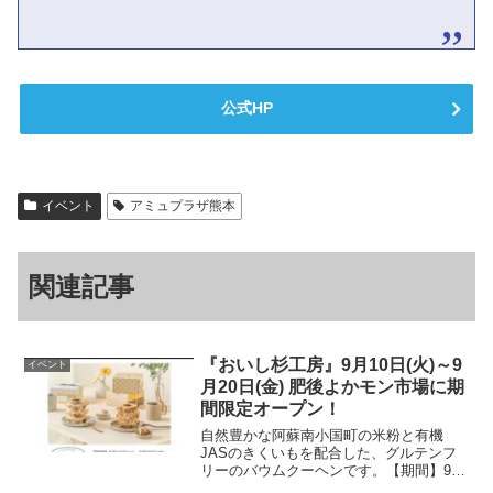
公式HP
イベント
アミュプラザ熊本
関連記事
『おいし杉工房』9月10日(火)～9
イベント
月20日(金) 肥後よかモン市場に期
間限定オープン！
自然豊かな阿蘇南小国町の米粉と有機
JASのきくいもを配合した、グルテンフ
リーのバウムクーヘンです。【期間】9月
10日(火)～9月20日(金)【場所】肥後よか