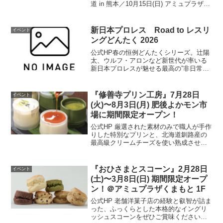
道 in 熊本／10月15日(日) アミュプラザく
まもと駅前ひろばにて「おいしい！たの
しい！魅力が満載。 ＼こんなとこだよ／
北海道 in 熊本」を開催い...
新日本プロレス Road to レスリ
イベント
ングどんたく 2026
公式HP春の恒例どんたくシリーズ。辻陽
太、ウルフ・アロンなど新世代が率いる
新日本プロレスが魅せる最高の”非日常空
間”をお楽しみください！（外部リンク）
開催情報開催日時4月30日(木曜日) 開
場：17時30分 開始：18時30分開催場所
『修善寺プリン工房』7月28日
イベント
展示ホ...
(火)〜8月3日(月) 肥後よかモン市
場に期間限定オープン！
公式HP 厳選された素材のみで職人が手作
りした特別なプリンと、北海道釧路産の
最高級クリームチーズを使い熟成させた
特別なチーズケーキをお届けします。開
催場所はこちら▼ 公式HP
『おひさまとスコーン』2月28日
イベント
(土)〜3月8日(日) 期間限定オープ
ン！＠アミュプラザくまもと 1F
公式HP 老舗洋菓子店の経験と叡智が詰ま
った、ふっくらとした本格的なイングリ
ッシュスコーンをぜひご賞味ください。