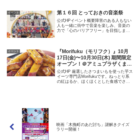
開催場所はこちら▼ 公式HP
第１６回 とっておきの音楽祭
イベント
公式HPイベント概要障害のある人もない
人も一緒に街中で音楽を楽しみ、音楽の
力で「心のバリアフリー」を目指しま
す。HP開催日程2025年11月9日（日）開
催時間オープニング 10：15～10：45フ
ィナーレ 16：00～17：30開催場所
花...
『Morifuku（モリフク）』10月
イベント
17日(金)〜10月30日(木) 期間限定
オープン！＠アミュプラザくまも
と 1F
公式HP 厳選したさつまいもを使った芋ス
イーツ専門店Morifukuです。ねっとり系
の紅はるか、ほくほくとした食感でさっ
ぱりとした甘さの鳴門金時、２種類の大
学芋を用意致しました。ぜひ食べ比べし
てみてくださいませ。開催場所はこちら
▼ 公式HP
映画「木挽町のあだ討ち」謎解きクイズ
ラリー開催！